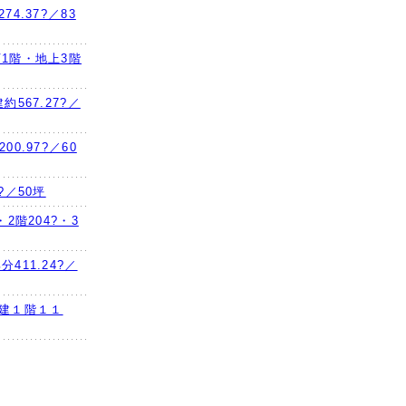
74.37?／83
地下1階・地上3階
約567.27?／
00.97?／60
4?／50坪
・2階204?・3
分411.24?／
２階建１階１１