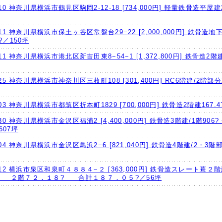
9.10 神奈川県横浜市鶴見区駒岡2-12-18 [734,000円] 軽量鉄骨造平屋建2
7.11 神奈川県横浜市保土ヶ谷区常盤台29−22 [2,000,000円] 鉄骨造
1?／150坪
7.11 神奈川県横浜市港北区新吉田東8−54−1 [1,372,800円] 鉄骨造2階建
6.25 神奈川県横浜市神奈川区三枚町108 [301,400円] RC6階建/2階部分2
6.03 神奈川県横浜市都筑区折本町1829 [700,000円] 鉄骨造2階建167.
5.30 神奈川県横浜市金沢区福浦2 [4,400,000円] 鉄骨造3階建/1階906?
607坪
4.04 神奈川県横浜市金沢区鳥浜2−6 [821,040円] 鉄骨造4階建/2・3階部
03.12 横浜市泉区和泉町４８８４−２ [363,000円] 鉄骨造スレート葺
 ２階７２．１８? 合計１８７．０５?／56坪