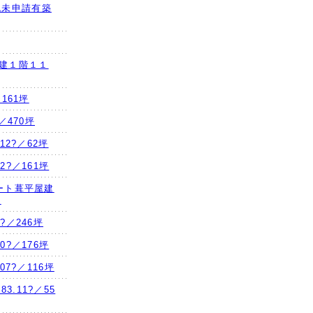
確認未申請有築
２階建１階１１
／161坪
?／470坪
.12?／62坪
2?／161坪
トレート葺平屋建
坪
8?／246坪
0?／176坪
07?／116坪
3.11?／55