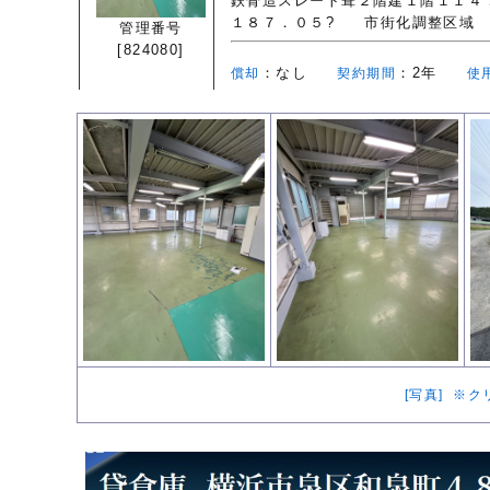
鉄骨造スレート葺２階建１階１１
１８７．０５?
市街化調整区域
管理番号
[824080]
：なし
：2年
償却
契約期間
使
[写真] ※