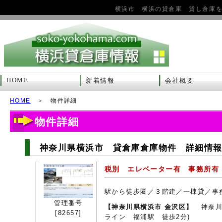
横浜市 横浜の貸倉庫 貸し倉庫
HOME
新着情報
会社概要
HOME
＞ 物件詳細
物件詳細
神奈川県横浜市 貸倉庫倉庫物件 詳細情報 8
税別 エレベーター有 事務所有
駅から徒歩圏／３階建／一棟貸／事
管理番号
【神奈川県横浜市 金沢区】
神奈川
[82657]
ライン 福浦駅 徒歩2分)