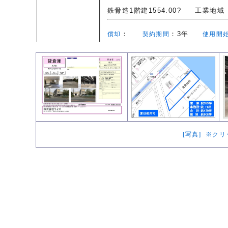
鉄骨造1階建1554.00?
工業地域
：
：3年
償却
契約期間
使用開
[写真] ※ク