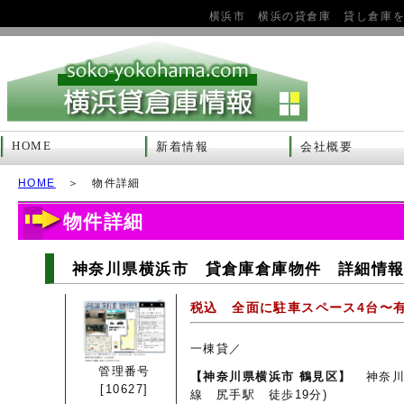
横浜市 横浜の貸倉庫 貸し倉庫
HOME
新着情報
会社概要
HOME
＞ 物件詳細
物件詳細
神奈川県横浜市 貸倉庫倉庫物件 詳細情報 1
税込 全面に駐車スペース4台
一棟貸／
管理番号
【神奈川県横浜市 鶴見区】
神奈川
[10627]
線 尻手駅 徒歩19分)