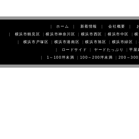
|
ホーム
|
新着情報
|
会社概要
|
|
横浜市鶴見区
｜
横浜市神奈川区
｜
横浜市西区
｜
横浜市中区
｜
横
|
横浜市戸塚区
｜
横浜市港南区
｜
横浜市旭区
｜
横浜市緑区
｜
|
ロードサイド
｜
ヤードたっぷり
｜
平屋
|
1～100坪未満
｜
100～200坪未満
｜
200～30