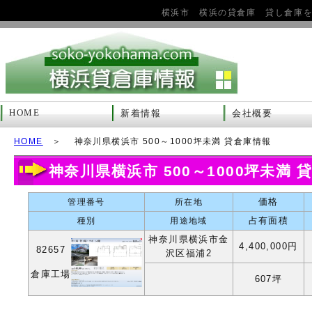
横浜市 横浜の貸倉庫 貸し倉庫
HOME
新着情報
会社概要
HOME
＞ 神奈川県横浜市 500～1000坪未満 貸倉庫情報
神奈川県横浜市 500～1000坪未満 
価格
管理番号
所在地
占有面積
種別
用途地域
神奈川県横浜市金
4,400,000円
82657
沢区福浦2
倉庫工場
607坪