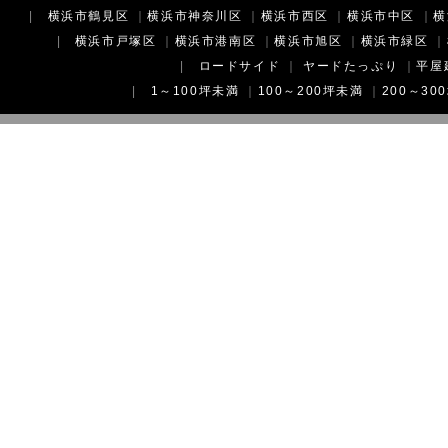
|
横浜市鶴見区
｜
横浜市神奈川区
｜
横浜市西区
｜
横浜市中区
｜
横
|
横浜市戸塚区
｜
横浜市港南区
｜
横浜市旭区
｜
横浜市緑区
｜
|
ロードサイド
｜
ヤードたっぷり
｜
平屋
|
1～100坪未満
｜
100～200坪未満
｜
200～30