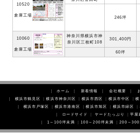
10520
倉庫工場
246坪
神奈川県横浜市神
10060
301,400円
奈川区三枚町108
倉庫工場
60坪
|
ホーム
|
新着情報
|
会社概要
|
|
横浜市鶴見区
｜
横浜市神奈川区
｜
横浜市西区
｜
横浜市中区
｜
横
|
横浜市戸塚区
｜
横浜市港南区
｜
横浜市旭区
｜
横浜市緑区
｜
|
ロードサイド
｜
ヤードたっぷり
｜
平屋
|
1～100坪未満
｜
100～200坪未満
｜
200～30