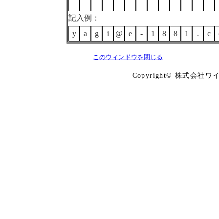
記入例：
y
a
g
i
@
e
-
1
8
8
1
.
c
このウィンドウを閉じる
Copyright© 株式会社ワイズ Co