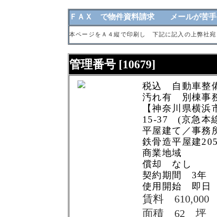
ＦＡＸ で物件資料請求 メールが苦手
本ページをＡ４縦で印刷し 下記に記入の上弊社宛
管理番号 [10679]
税込 自動車整
汚れ有 別棟事
【神奈川県横浜市
15-37 (京急
平屋建て／事務
鉄骨造平屋建205.
商業地域
償却 なし
契約期間 3年
使用開始 即日
賃料 610,000
面積 62 坪